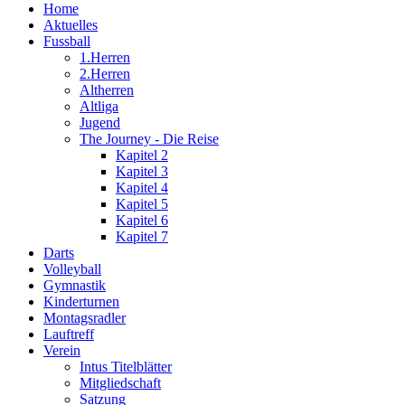
Home
Aktuelles
Fussball
1.Herren
2.Herren
Altherren
Altliga
Jugend
The Journey - Die Reise
Kapitel 2
Kapitel 3
Kapitel 4
Kapitel 5
Kapitel 6
Kapitel 7
Darts
Volleyball
Gymnastik
Kinderturnen
Montagsradler
Lauftreff
Verein
Intus Titelblätter
Mitgliedschaft
Satzung