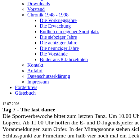
Downloads
Vorstand
Chronik 1948 - 1998
Die Vorkriegsjahre
Die Erwachung
Endlich ein eigener Sportplatz
Die siebziger Jahre
Die achtziger Jahre
Die neunziger Jahre
Die Vorstände
Bilder aus 8 Jahrzehnten
Kontakt
Anfahrt
Datenschutzerklärung
Impressum
Förderkreis
Gästebuch
12.07.2026
Tag 7 - The last dance
Die Sportwerbewoche bittet zum letzten Tanz. Um 10.00 Uh
Loperei. Ab 11.00 Uhr hoffen die E- und D-Jugendspieler au
Voranmeldungen zum Opfer. In der Mittagssonne stehen sic
Schlusspunkt zur Primetime um halb vier noch mal ein Lec