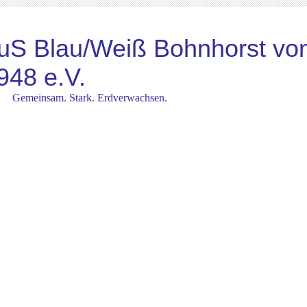
uS Blau/Weiß Bohnhorst vo
948
e.V.
emeinsam. Stark. Erdverwachsen.