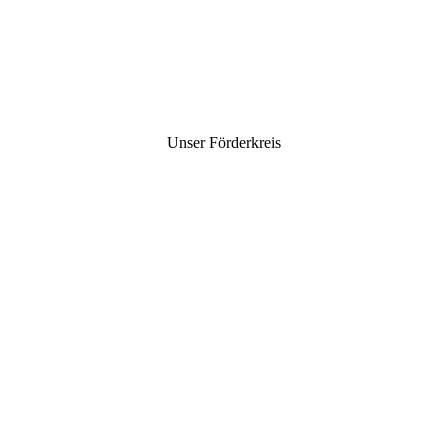
intus2309
intus2502
intus2508
Unser Förderkreis